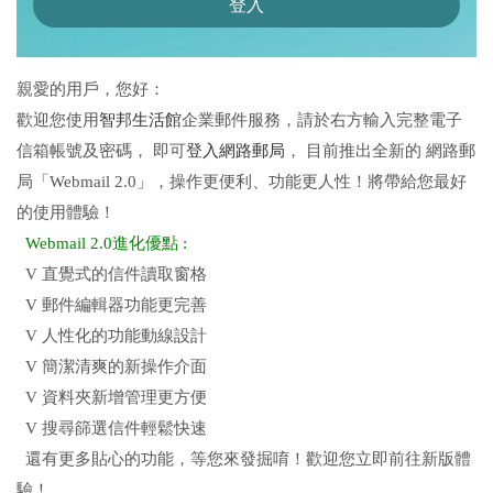
親愛的用戶，您好：
歡迎您使用
智邦生活館
企業郵件服務，請於右方輸入完整電子
信箱帳號及密碼， 即可
登入網路郵局
， 目前推出全新的 網路郵
局「Webmail 2.0」，操作更便利、功能更人性！將帶給您最好
的使用體驗！
Webmail 2.0進化優點 :
V 直覺式的信件讀取窗格
V 郵件編輯器功能更完善
V 人性化的功能動線設計
V 簡潔清爽的新操作介面
V 資料夾新增管理更方便
V 搜尋篩選信件輕鬆快速
還有更多貼心的功能，等您來發掘唷！歡迎您立即前往新版體
驗！